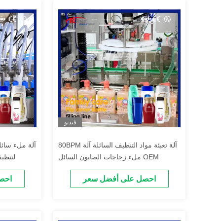
فيديو
80BPM آلة تعبئة مواد التنظيف السائلة آلة
آلة ملء سائل
ملء زجاجات الصابون السائل OEM
لتنظي
احصل على أفضل سعر
احص