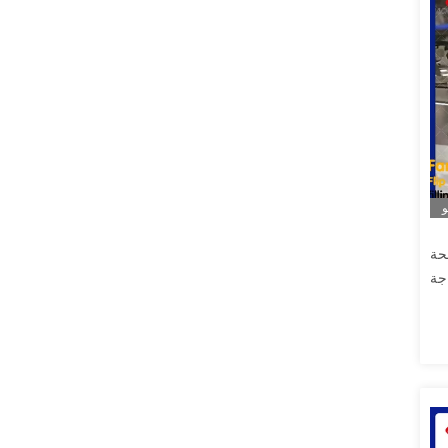
و
افحة
جة