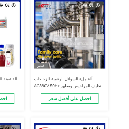
فيديو
آلة ملء السوائل الرقمية للزجاجات
آلة تعبئة 
AC380V 50Hz لتنظيف المراحيض ومطهر
المنازل
احصل على أفضل سعر
احص