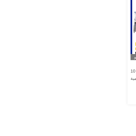
و
ؤوس 50 مل زجاجة آلة ملء السائل
مية