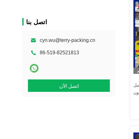
اتصل بنا
cyn.wu@terry-packing.cn
86-519-82521813
و
يل
اتصل الآن
ون