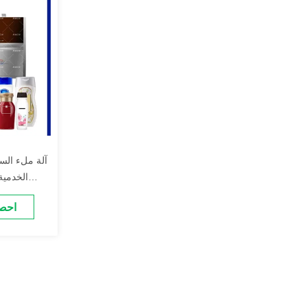
آلة ملء السو
الخدمية
احص