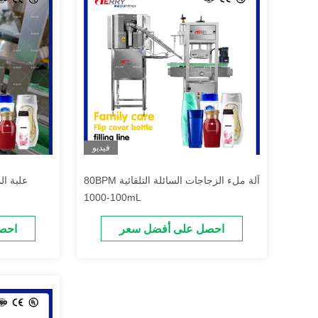
فيديو
80BPM آلة ملء الزجاجات السائلة التلقائية
100-1000mL
احصل على أفضل سعر
احص